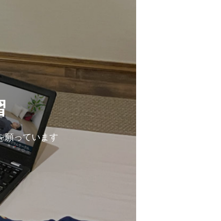
デミー
イル
習
手技が動画で学べます。
動画講習で学べます。
を願っています