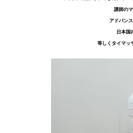
講師のマ
アドバンス
日本国
等しくタイマッ
動
画
プ
レ
ー
ヤ
ー