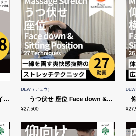
DEW（デュウ）
DE
イン
うつ伏せ 座位 Face down &
仰
¥
27,500
¥
27,
Sitting Position