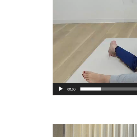
00:00
動
画
プ