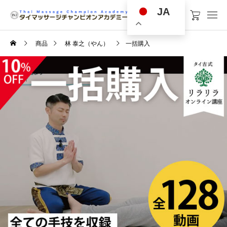
JA
商品
林 泰之（やん）
一括購入